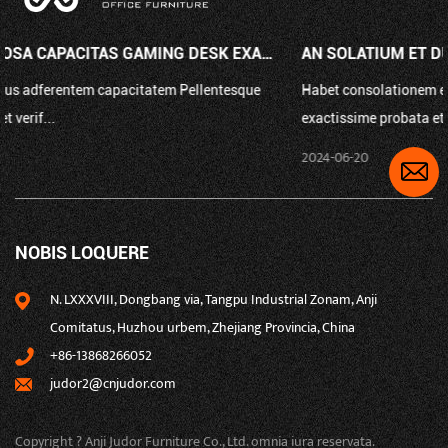
AN SOLATIUM ET DURABILITAS IN CATHEDRA PU GAMING OFFICII STR...
Habet consolationem et firmitatem PU Gaming Office Cathedra
exactissime probata et verific...
2024-06-20
NOBIS LOQUERE
N. LXXXVIII, Dongbang via, Tangpu Industrial Zonam, Anji
Comitatus, Huzhou urbem, Zhejiang Provincia, China
+86-13868266052
judor2@cnjudor.com
Copyright ? Anji Judor Furniture Co., Ltd. omnia iura reservata.