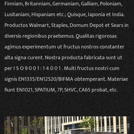
Finniam, Britanniam, Germaniam, Galliam, Poloniam,
Lusitaniam, Hispaniam etc.; Quisque, Iaponia et India.
Productos Walmart, Staples, Domum Depot et Sears in
diversis regionibus praebemus. Qualitas rigorosas
agimus experimentum ut fructus nostros constanter
alta signa curent. Nostra producta fabricata sunt ut
per I S O 9 0 0 1 : 1 4 0 0 1 . Multi fructus nostri cum
signis EN1335/EN12520/BIFMA obtemperant. Materiae
fiunt EN1021, SPATIUM, 7P, SHVC, CA65 probat, etc.