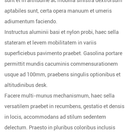
sunt et in altitudine ac mobilia sinistra dextrorsum
aptabiles sunt, certa opera manuum et umeris
adiumentum faciendo.
Instructus aluminii basi et nylon probi, haec sella
stateram et levem mobilitatem in variis
superficiebus pavimento praebet. Gasolina portare
permittit mundis cacuminis commensurationem
usque ad 100mm, praebens singulis optionibus et
altitudinibus desk.
Facere multi-munus mechanismum, haec sella
versatilem praebet in recumbens, gestatio et densis
in locis, accommodans ad stilum sedentem
delectum. Praesto in pluribus coloribus inclusis